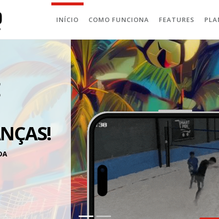
INÍCIO
COMO FUNCIONA
FEATURES
PLA
E
NÇAS!
DA