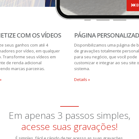
B
TIZE COM OS VÍDEOS
PÁGINA PERSONALIZA
ze seus ganhos com até 4
Disponibilizamos uma página de 
nadores por vídeo, em qualquer
de gravações totalmente persona
o. Transforme seus vídeos em
para seu negócio, que você pode
te de renda adicional
customizar e integrar ao seu site 
endo marcas parceiras.
sistema.
»
Details »
Em apenas 3 passos simples,
acesse suas gravações!
É simples, fácil e rápido de ter acesso as suas gravações.