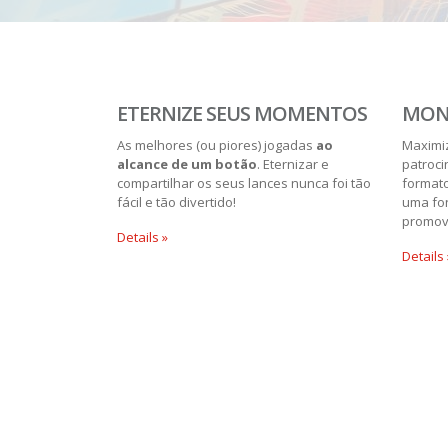
ETERNIZE SEUS MOMENTOS
MONE
As melhores (ou piores) jogadas
ao
Maximi
alcance de um botão
. Eternizar e
patroci
compartilhar os seus lances nunca foi tão
format
fácil e tão divertido!
uma fon
promov
Details »
Details 